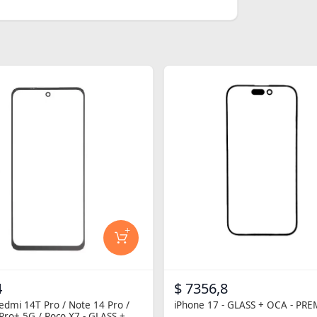
+
4
$ 7356,8
edmi 14T Pro / Note 14 Pro /
iPhone 17 - GLASS + OCA - PR
Pro+ 5G / Poco X7 - GLASS +