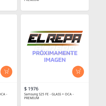
+
+
$ 1976
OCA -
Samsung S25 FE - GLASS + OCA -
PREMIUM