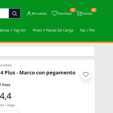
0
0
Mi cuenta
Favoritos
Carrito
terias Y Tag-On
Pines Y Placas De Carga
Fpc / Flex / Botone
ponibles
14 Plus - Marco con pegamento
El Repa
4,4
 en 1 pago