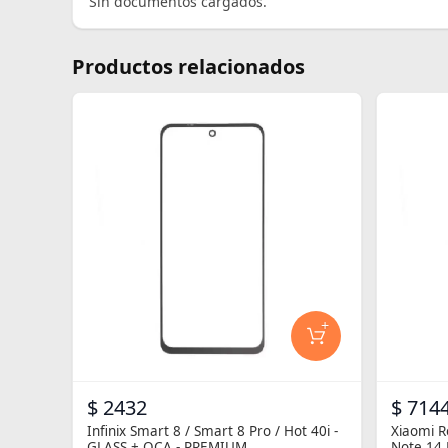
Sin documentos cargados.
Productos relacionados
+
$ 2432
$ 714
Infinix Smart 8 / Smart 8 Pro / Hot 40i -
Xiaomi R
GLASS + OCA - PREMIUM
Note 14 