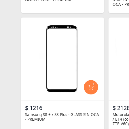
OCA - P
+
$ 1216
$ 212
Samsung S8 + / S8 Plus - GLASS SIN OCA
Motorola
- PREMIUM
/ E14 (c
ZTE V60)